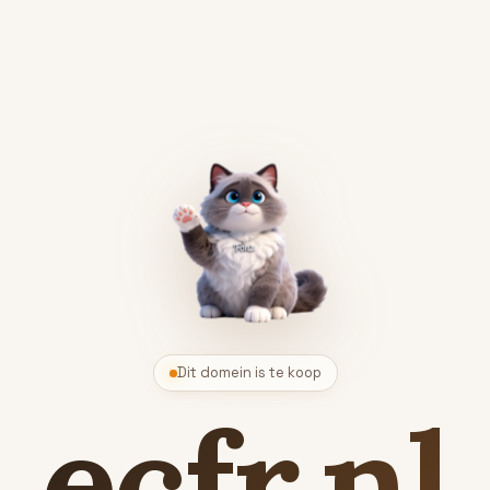
Dit domein is te koop
ecfr.nl