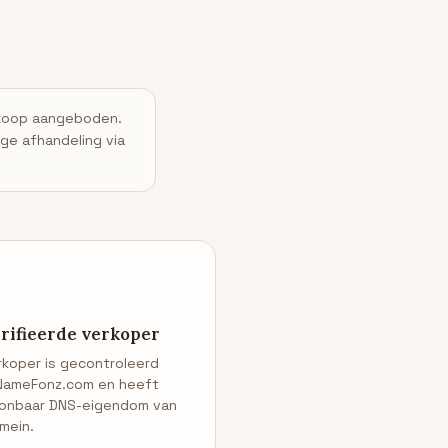
koop aangeboden.
ge afhandeling via
rifieerde verkoper
rkoper is gecontroleerd
NameFonz.com en heeft
onbaar DNS-eigendom van
mein.