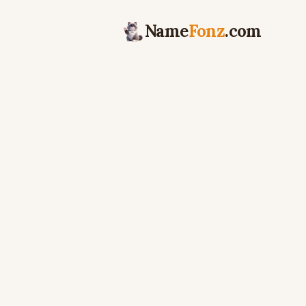
Name
Fonz
.com