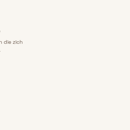
m
n die zich
.